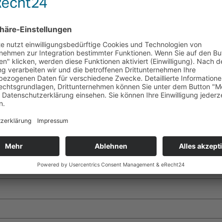
ntar
t.
Erforderliche Felder sind mit
*
markiert