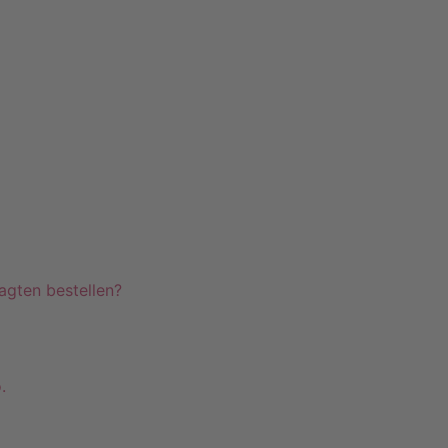
Telefon +49 (0)7071–8594001
info@pfeiffer-it.com
agten bestellen?
.