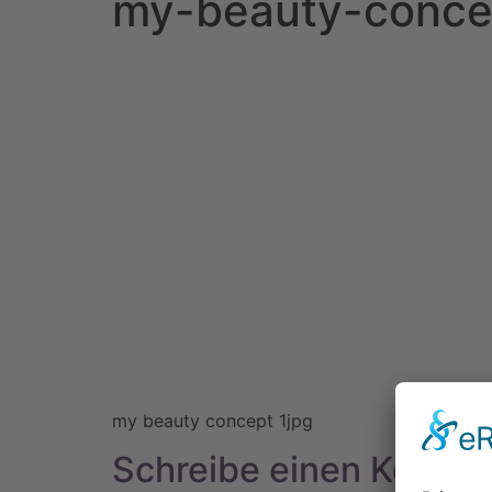
my-beauty-conce
my beauty concept 1jpg
Schreibe einen Komme