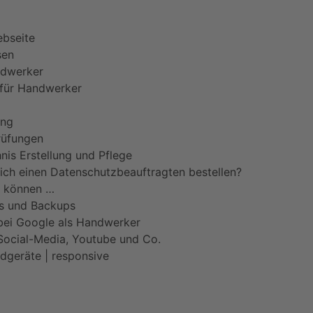
bseite
sen
ndwerker
 für Handwerker
ung
rüfungen
nis Erstellung und Pflege
ich einen Datenschutzbeauftragten bestellen?
n können …
s und Backups
ei Google als Handwerker
 Social-Media, Youtube und Co.
ndgeräte | responsive