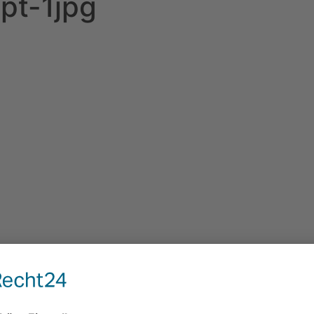
pt-1jpg
ntar