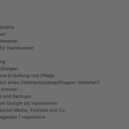
49 (0)7071–8594001
info@pfeiffer-it.com
bseite
sen
ndwerker
 für Handwerker
ung
rüfungen
nis Erstellung und Pflege
ich einen Datenschutzbeauftragten bestellen?
n können …
s und Backups
ei Google als Handwerker
 Social-Media, Youtube und Co.
ndgeräte | responsive