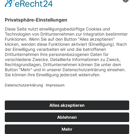
Unverbindlich Kontakt aufnehmen
Rammertstraße 28
72072 Tübingen
Tel.: +49 (0) 7071 85 94 001
Fax: +49 (0) 7071 85 94 002
Email:
info@handwerker.zone
Safe Sharing Tool:
Inhalte teilen ohne Abmahnrisiko
teilen
teilen
Impressum
|
Datenschutzerklärung