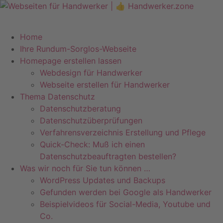
Zum
Inhalt
Telefon +49 (0)7071–8594001
info@pfeiffer-it.com
springen
Home
Ihre Rundum-Sorglos-Webseite
Homepage erstellen lassen
Webdesign für Handwerker
Webseite erstellen für Handwerker
Thema Datenschutz
Datenschutzberatung
Datenschutzüberprüfungen
Verfahrensverzeichnis Erstellung und Pflege
Quick-Check: Muß ich einen
Datenschutzbeauftragten bestellen?
Was wir noch für Sie tun können …
WordPress Updates und Backups
Gefunden werden bei Google als Handwerker
Beispielvideos für Social-Media, Youtube und
Co.