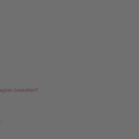
Telefon +49 (0)7071–8594001
info@pfeiffer-it.com
agten bestellen?
.