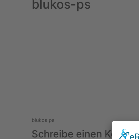
blukos-ps
blukos ps
Schreibe einen Komme