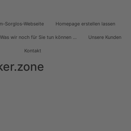
49 (0)7071–8594001
info@pfeiffer-it.com
m-Sorglos-Webseite
Homepage erstellen lassen
Was wir noch für Sie tun können …
Unsere Kunden
Kontakt
ker.zone