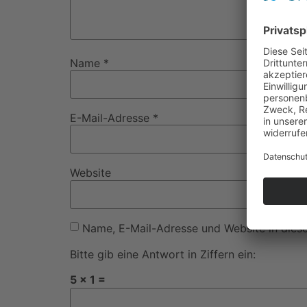
Name
*
E-Mail-Adresse
*
Website
Name, E-Mail-Adresse und Website in dies
Bitte gib eine Antwort in Ziffern ein:
5 × 1 =