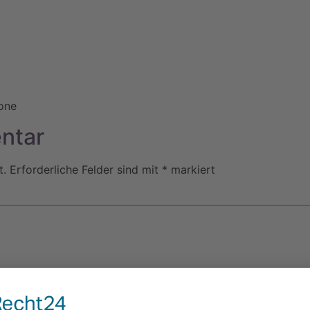
one
ntar
t.
Erforderliche Felder sind mit
*
markiert