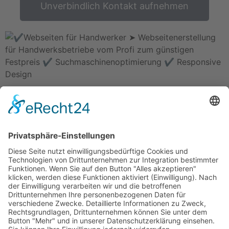
Unverbindlich Kontakt aufnehmen
Rammertstraße 28
72072 Tübingen
Tel.: +49 (0) 7071 85 94 001
Fax: +49 (0) 7071 85 94 002
Email:
info@handwerker.zone
Safe Sharing Tool: