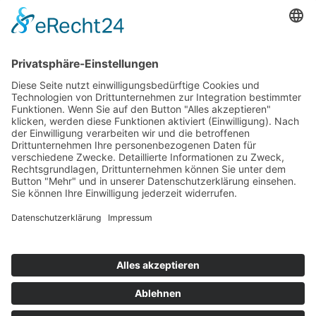
Unverbindlich Kontakt aufnehmen
Rammertstraße 28
72072 Tübingen
Tel.: +49 (0) 7071 85 94 001
Fax: +49 (0) 7071 85 94 002
Email:
info@handwerker.zone
Safe Sharing Tool:
Inhalte teilen ohne Abmahnrisiko
teilen
teilen