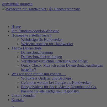
Zum Inhalt springen
Telefon +49 (0)7071–8594001
info@pfeiffer-it.com
Home
Ihre Rundum-Sorglos-Webseite
Homepage erstellen lassen
Webdesign für Handwerker
Webseite erstellen für Handwerker
Thema Datenschutz
Datenschutzberatung
Datenschutzüberprüfungen
Verfahrensverzeichnis Erstellung und Pflege
Quick-Check: Muß ich einen Datenschutzbeauftragten
bestellen?
Was wir noch für Sie tun können …
WordPress Updates und Backups
Gefunden werden bei Google als Handwerker
Beispielvideos für Social-Media, Youtube und Co.
Passend für alle Endgeräte | responsive
Unsere Kunden
Kontakt