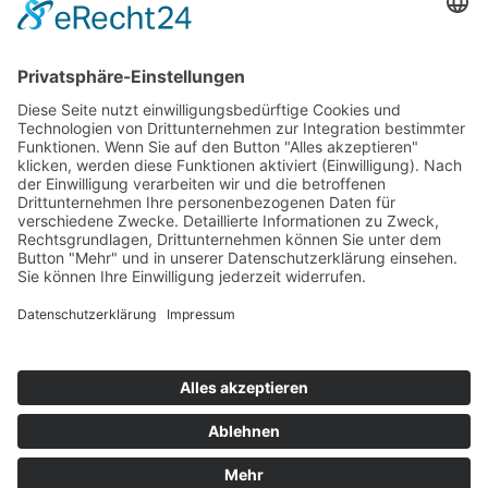
Unverbindlich Kontakt aufnehmen
Rammertstraße 28
72072 Tübingen
Tel.: +49 (0) 7071 85 94 001
Fax: +49 (0) 7071 85 94 002
Email:
info@handwerker.zone
Safe Sharing Tool:
Inhalte teilen ohne Abmahnrisiko
teilen
teilen
Impressum
|
Datenschutzerklärung