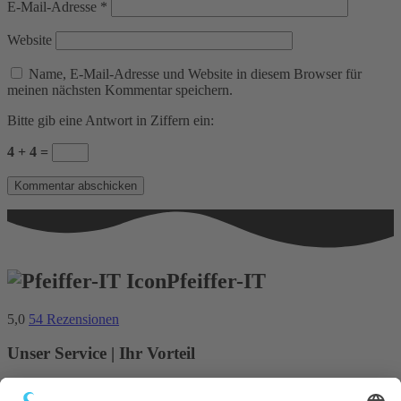
E-Mail-Adresse
*
Website
Name, E-Mail-Adresse und Website in diesem Browser für
meinen nächsten Kommentar speichern.
Bitte gib eine Antwort in Ziffern ein:
4 + 4 =
Pfeiffer-IT
5,0
54 Rezensionen
Unser Service | Ihr Vorteil
Sprechen Sie mit uns.....