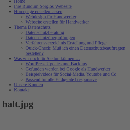
Home
Ihre Rundum-Sorglos-Webseite
Homepage erstellen lassen
Webdesign für Handwerker
Webseite erstellen für Handwerker
Thema Datenschutz
Datenschutzberatung
Datenschutzüberprüfungen
Verfahrensverzeichnis Erstellung und Pflege
Quick-Check: Muß ich einen Datenschutzbeauftragten
bestellen?
Was wir noch für Sie tun können …
WordPress Updates und Backups
Gefunden werden bei Google als Handwerker
Beispielvideos für Social-Media, Youtube und Co.
Passend für alle Endgeräte | responsive
Unsere Kunden
Kontakt
halt.jpg