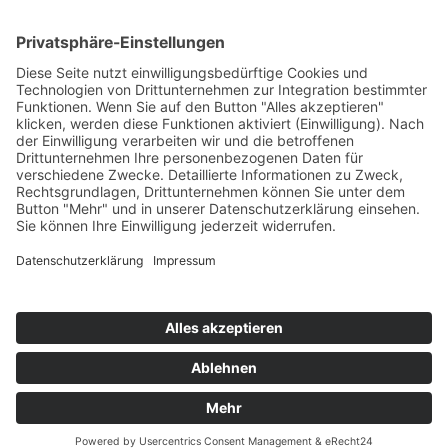
Rammertstraße 28
72072 Tübingen
Tel.: +49 (0) 7071 85 94 001
Fax: +49 (0) 7071 85 94 002
Email:
info@handwerker.zone
Safe Sharing Tool:
Inhalte teilen ohne Abmahnrisiko
teilen
teilen
Impressum
|
Datenschutzerklärung