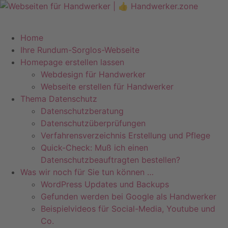
Zum
Inhalt
Telefon +49 (0)7071–8594001
info@pfeiffer-it.com
springen
Home
Ihre Rundum-Sorglos-Webseite
Homepage erstellen lassen
Webdesign für Handwerker
Webseite erstellen für Handwerker
Thema Datenschutz
Datenschutzberatung
Datenschutzüberprüfungen
Verfahrensverzeichnis Erstellung und Pflege
Quick-Check: Muß ich einen
Datenschutzbeauftragten bestellen?
Was wir noch für Sie tun können …
WordPress Updates und Backups
Gefunden werden bei Google als Handwerker
Beispielvideos für Social-Media, Youtube und
Co.