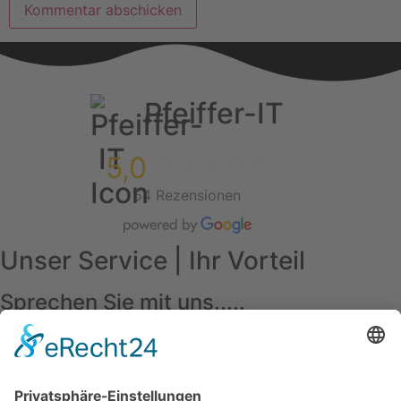
Pfeiffer-IT
5,0
54 Rezensionen
Unser Service | Ihr Vorteil
Sprechen Sie mit uns.....
Unverbindlich Kontakt aufnehmen