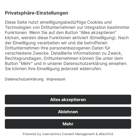
Rammertstraße 28
72072 Tübingen
Tel.: +49 (0) 7071 85 94 001
Fax: +49 (0) 7071 85 94 002
Email:
info@handwerker.zone
Safe Sharing Tool:
Inhalte teilen ohne Abmahnrisiko
teilen
teilen
Impressum
|
Datenschutzerklärung