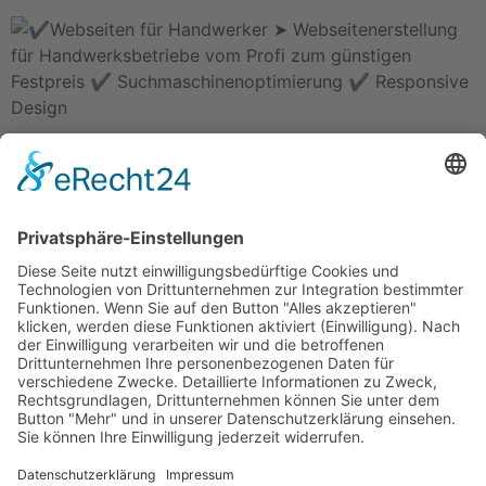
Rammertstraße 28
72072 Tübingen
Tel.: +49 (0) 7071 85 94 001
Fax: +49 (0) 7071 85 94 002
Email:
info@handwerker.zone
Safe Sharing Tool:
Inhalte teilen ohne Abmahnrisiko