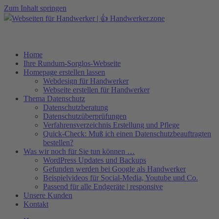
Zum Inhalt springen
Telefon +49 (0)7071–8594001
info@pfeiffer-it.com
Home
Ihre Rundum-Sorglos-Webseite
Homepage erstellen lassen
Webdesign für Handwerker
Webseite erstellen für Handwerker
Thema Datenschutz
Datenschutzberatung
Datenschutzüberprüfungen
Verfahrensverzeichnis Erstellung und Pflege
Quick-Check: Muß ich einen Datenschutzbeauftragten
bestellen?
Was wir noch für Sie tun können …
WordPress Updates und Backups
Gefunden werden bei Google als Handwerker
Beispielvideos für Social-Media, Youtube und Co.
Passend für alle Endgeräte | responsive
Unsere Kunden
Kontakt