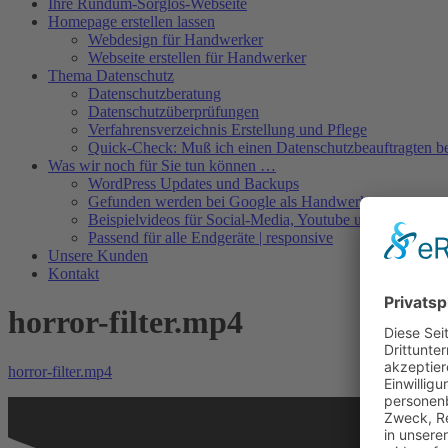
Ihre Rundum-Sorglos-Webseite
Homepage erstellen lassen
Webdesign für Handwerker
Webseite erstellen für Handwerker
Thema Datenschutz
Datenschutzberatung
Datenschutzüberprüfungen
Verfahrensverzeichnis Erstellung und Pflege
Quick-Check: Muß ich einen Datenschutzbeauftragten be
Was wir noch für Sie tun können …
WordPress Updates und Backups
Gefunden werden bei Google als Handwerker
Beispielvideos für Social-Media, Youtube und Co.
Passend für alle Endgeräte | responsive
Unsere Kunden
Kontakt
horror-filter.mp4
horror-filter.mp4