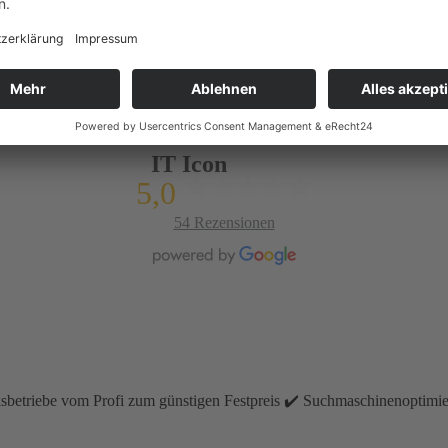
Pfeiffer-IT
5,0
54 Rezensionen