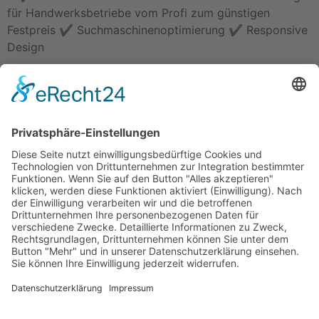
Rammertstraße 28
72072 Tübingen
Tel.: +49 (0) 7071 85 94 001
Fax: +49 (0) 7071 85 94 002
Email:
info@handwerker.zone
Safe Sharing Tool:
Inhalte teilen ohne Abmahnrisiko
teilen
teilen