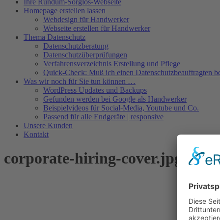
Ihre Rundum-Sorglos-Webseite
Homepage erstellen lassen
Webdesign für Handwerker
Webseite erstellen für Handwerker
Thema Datenschutz
Datenschutzberatung
Datenschutzüberprüfungen
Verfahrensverzeichnis Erstellung und Pflege
Quick-Check: Muß ich einen Datenschutzbeauftragten be
Was wir noch für Sie tun können …
WordPress Updates und Backups
Gefunden werden bei Google als Handwerker
Beispielvideos für Social-Media, Youtube und Co.
Passend für alle Endgeräte | responsive
Unsere Kunden
Kontakt
corporate-hiring-cover.jpg