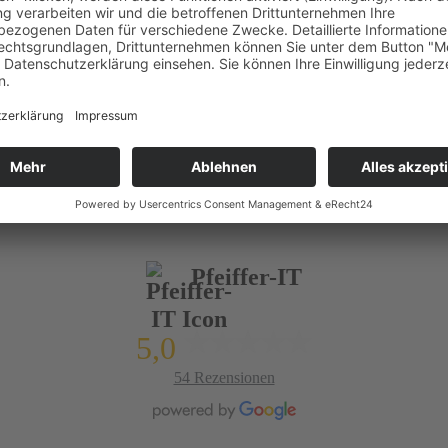
Pfeiffer-IT
5,0
54 Rezensionen