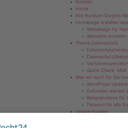
Kontakt
Home
Ihre Rundum-Sorglos-We
Homepage erstellen las
Webdesign für Ha
Webseite erstellen
Thema Datenschutz
Datenschutzberat
Datenschutzüberp
Verfahrensverzeich
Quick-Check: Muß 
Was wir noch für Sie tu
WordPress Update
Gefunden werden b
Beispielvideos für
Passend für alle E
Unsere Kunden
Kontakt