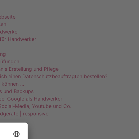
bseite
sen
ndwerker
 für Handwerker
ung
rüfungen
nis Erstellung und Pflege
ich einen Datenschutzbeauftragten bestellen?
n können …
s und Backups
ei Google als Handwerker
 Social-Media, Youtube und Co.
ndgeräte | responsive