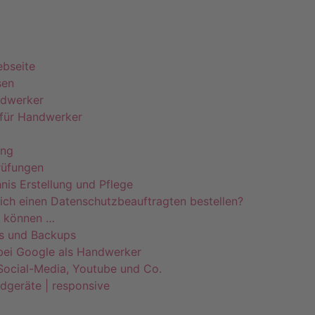
49 (0)7071–8594001
info@pfeiffer-it.com
bseite
sen
ndwerker
 für Handwerker
ung
rüfungen
nis Erstellung und Pflege
ich einen Datenschutzbeauftragten bestellen?
n können …
s und Backups
ei Google als Handwerker
 Social-Media, Youtube und Co.
ndgeräte | responsive