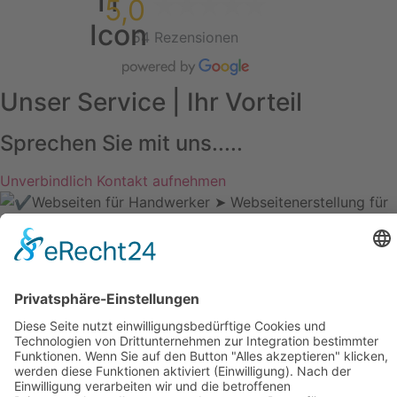
5,0
54 Rezensionen
Unser Service | Ihr Vorteil
Sprechen Sie mit uns.....
Unverbindlich Kontakt aufnehmen
Rammertstraße 28
72072 Tübingen
Tel.: +49 (0) 7071 85 94 001
Fax: +49 (0) 7071 85 94 002
Email:
info@handwerker.zone